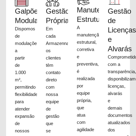
Manutenção
Galpões
Gestão
Gestão
Estrutural
Modulares
Própria
de
A
Licença
Dispomos
Em
manutenção
de
cada
e
estrutural,
modulações
Armazenna,
Alvarás
corretiva
a
os
e
Comprometid
partir
clientes
preventiva,
com a
de
têm
é
transparência
1.000
contato
realizada
disponibiliza
m²,
direto
por
licenças,
permitindo
com
equipe
alvarás
flexibilidade
nossa
própria,
e
para
equipe
que
demais
atender
de
atua
documentos
expansão
gestão
com
atualizados
de
que
agilidade
dos
nossos
se