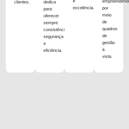
e
empreendime
clientes.
dedica
excelência.
por
para
meio
oferecer
de
sempre
quadros
consistência,
de
segurança
gestão
e
à
eficiência.
vista.