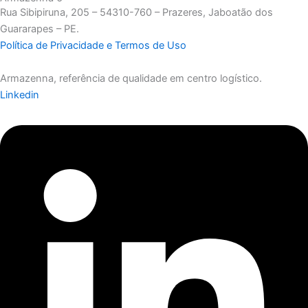
Rua Sibipiruna, 205 – 54310-760 – Prazeres, Jaboatão dos
Guararapes – PE.
Política de Privacidade e Termos de Uso
Armazenna, referência de qualidade em centro logístico.
Linkedin