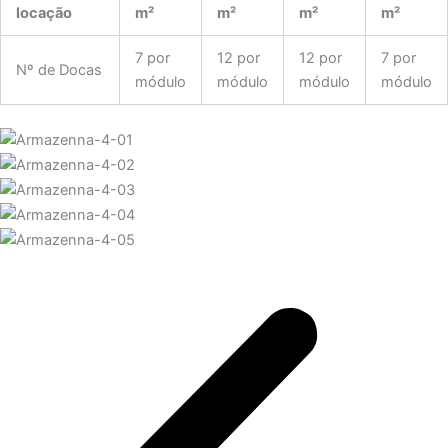
locação
m²
m²
m²
m²
7 por
12 por
12 por
7 por
Nº de Docas
módulo
módulo
módulo
módulo