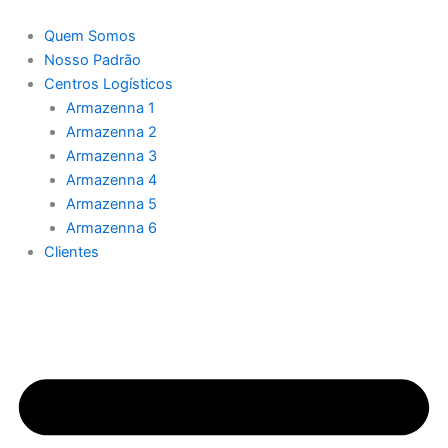
Ir
para
Quem Somos
o
Nosso Padrão
conteúdo
Centros Logísticos
Armazenna 1
Armazenna 2
Armazenna 3
Armazenna 4
Armazenna 5
Armazenna 6
Clientes