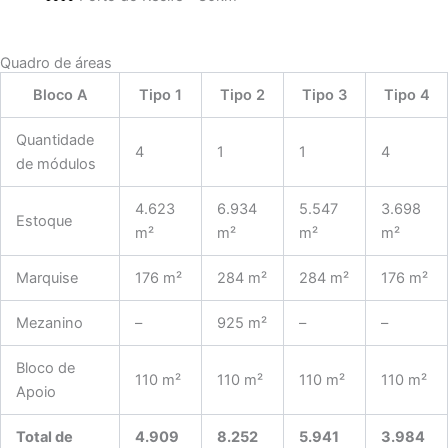
Quadro de áreas
Bloco A
Tipo 1
Tipo 2
Tipo 3
Tipo 4
Quantidade
4
1
1
4
de módulos
4.623
6.934
5.547
3.698
Estoque
m²
m²
m²
m²
Marquise
176 m²
284 m²
284 m²
176 m²
Mezanino
–
925 m²
–
–
Bloco de
110 m²
110 m²
110 m²
110 m²
Apoio
Total de
4.909
8.252
5.941
3.984