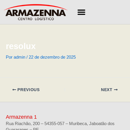
Ir
para
o
conteúdo
resolux
Por
admin
/
22 de dezembro de 2025
PREVIOUS
NEXT
Armazenna 1
Rua Riachão, 200 – 54355-057 – Muribeca, Jaboatão dos
Guararapes – PE.