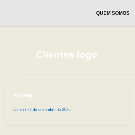
Ir
para
QUEM SOMOS
o
conteúdo
Clientes logo
silmaq
admin
/
22 de dezembro de 2025