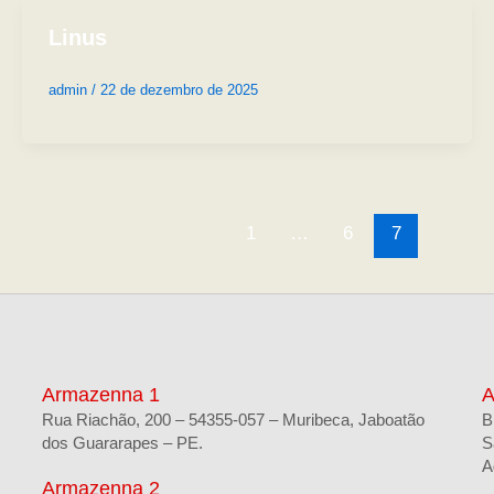
Linus
admin
/
22 de dezembro de 2025
1
…
6
7
Armazenna 1
A
Rua Riachão, 200 – 54355-057 – Muribeca, Jaboatão
B
dos Guararapes – PE.
S
A
Armazenna 2