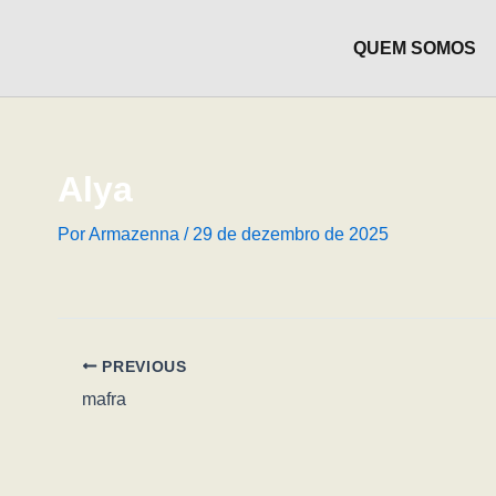
Ir
para
QUEM SOMOS
o
conteúdo
Alya
Por
Armazenna
/
29 de dezembro de 2025
PREVIOUS
mafra